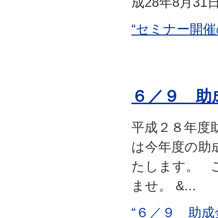
成28年8月31日.
“セミナー開催
６／９ 助
平成２８年度
は今年度の助
たします。 
ませ。 &...
“６／９ 助成