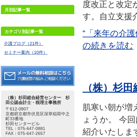
度改正と改定
月別記事一覧
す。自立支援介
“「来年の介
カテゴリ別記事一覧
の続きを読む
介護ブログ（21件）
セミナー案内（10件）
（株）杉田
（株）杉田総合経営センター 杉
田公認会計士・税理士事務所
肌寒い朝が増
〒612-0807
京都府京都市伏見区深草稲荷中之
ょうか。 今
町33番地
杉田センタービル
TEL：075-647-0881
紹介いたしま
FAX：075-647-2657