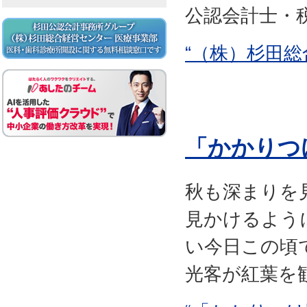
公認会計士・税
“（株）杉田総
「かかりつ
秋も深まりを
見かけるよう
い今日この頃
光客が紅葉を観