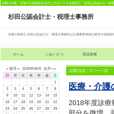
京都の介護「京都の介護経営を強力にサポートする税理士「杉田公認会計士・税
杉田公認会計士・税理士事務所
京都の税理士 杉田公認会計士・税理士事務所は介護事業者様の経営や節税対
ホーム
ごあいさつ
取扱業務
« 前月へ 2026年08月 次月へ»
活動日誌：2ページ目
日
月
火
水
木
金
土
1
医療・介護
2
3
4
5
6
7
8
9
10
11
12
13
14
15
2018年度
16
17
18
19
20
21
22
23
24
25
26
27
28
29
部分を微増、