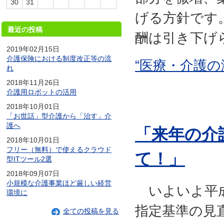
30
31
げる方針です
最近の投稿
酬は引き下げら
2019年02月15日
介護保険における制度改正等の流
“医療・介護の
れ
2018年11月26日
介護用ロボットの活用
2018年10月01日
「お世話」型介護から「治す」介
護へ
「来年の介
2018年10月01日
フリー（無料）で使えるクラウド
て！」
型ITツール2選
2018年09月07日
小規模な介護事業ほど厳しい経営
いよいよ平成
環境に
指定基準の見
全ての投稿を見る