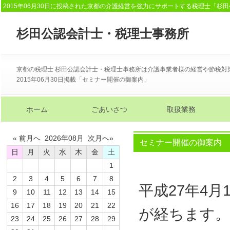
2015年06月30日に投稿された京都の介護経営を強力にサポートする税理士「杉
杉田公認会計士・税理士事務所
京都の税理士 杉田公認会計士・税理士事務所は介護事業者様の経営や節税対
2015年06月30日掲載「セミナー開催の御案内」
ホーム
ごあいさつ
取扱業務
« 前月へ 2026年08月 次月へ»
セミナー開催の御案内
日
月
火
水
木
金
土
1
2
3
4
5
6
7
8
平成27年4
9
10
11
12
13
14
15
16
17
18
19
20
21
22
が経ちます。
23
24
25
26
27
28
29