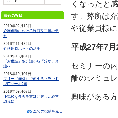
30
31
くなったと
す。弊所は介
最近の投稿
2019年02月15日
や従業員様に
介護保険における制度改正等の流
れ
2018年11月26日
平成27
年7
月
介護用ロボットの活用
2018年10月01日
「お世話」型介護から「治す」介
セミナーの内
護へ
2018年10月01日
酬のシミュ
フリー（無料）で使えるクラウド
型ITツール2選
2018年09月07日
興味がある方
小規模な介護事業ほど厳しい経営
環境に
全ての投稿を見る